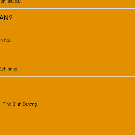
phí lâu dài.
 AN?
n đại.
ách hàng.
, Tỉnh Bình Dương