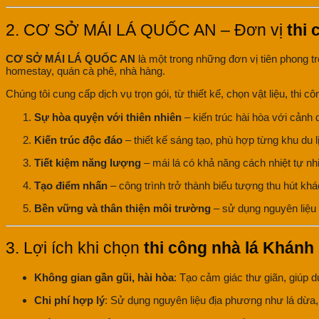
2. CƠ SỞ MÁI LÁ QUỐC AN – Đơn vị
thi
CƠ SỞ MÁI LÁ QUỐC AN
là một trong những đơn vị tiên phong t
homestay, quán cà phê, nhà hàng.
Chúng tôi cung cấp dịch vụ trọn gói, từ thiết kế, chọn vật liệu, thi
Sự hòa quyện với thiên nhiên
– kiến trúc hài hòa với cảnh 
Kiến trúc độc đáo
– thiết kế sáng tạo, phù hợp từng khu du lị
Tiết kiệm năng lượng
– mái lá có khả năng cách nhiệt tự nh
Tạo điểm nhấn
– công trình trở thành biểu tượng thu hút khác
Bền vững và thân thiện môi trường
– sử dụng nguyên liệu t
3. Lợi ích khi chọn
thi công nhà lá Khánh
Không gian gần gũi, hài hòa
: Tạo cảm giác thư giãn, giúp d
Chi phí hợp lý
: Sử dụng nguyên liệu địa phương như lá dừa, 