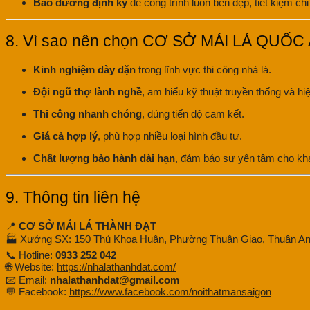
Bảo dưỡng định kỳ
để công trình luôn bền đẹp, tiết kiệm chi 
8. Vì sao nên chọn CƠ SỞ MÁI LÁ QUỐC
Kinh nghiệm dày dặn
trong lĩnh vực thi công nhà lá.
Đội ngũ thợ lành nghề
, am hiểu kỹ thuật truyền thống và hiệ
Thi công nhanh chóng
, đúng tiến độ cam kết.
Giá cả hợp lý
, phù hợp nhiều loại hình đầu tư.
Chất lượng bảo hành dài hạn
, đảm bảo sự yên tâm cho kh
9. Thông tin liên hệ
📍
CƠ SỞ MÁI LÁ THÀNH ĐẠT
🏭 Xưởng SX: 150 Thủ Khoa Huân, Phường Thuận Giao, Thuận An
📞 Hotline:
0933 252 042
🌐 Website:
https://nhalathanhdat.com/
📧 Email:
nhalathanhdat@gmail.com
💬 Facebook:
https://www.facebook.com/noithatmansaigon