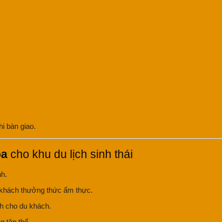
hi bàn giao.
òa
cho khu du lịch sinh thái
nh.
t khách thưởng thức ẩm thực.
nh cho du khách.
g tập thể.