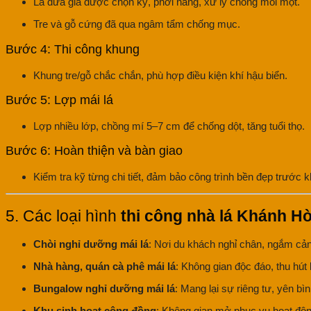
Lá dừa già được chọn kỹ, phơi nắng, xử lý chống mối mọt.
Tre và gỗ cứng đã qua ngâm tẩm chống mục.
Bước 4: Thi công khung
Khung tre/gỗ chắc chắn, phù hợp điều kiện khí hậu biển.
Bước 5: Lợp mái lá
Lợp nhiều lớp, chồng mí 5–7 cm để chống dột, tăng tuổi thọ.
Bước 6: Hoàn thiện và bàn giao
Kiểm tra kỹ từng chi tiết, đảm bảo công trình bền đẹp trước k
5. Các loại hình
thi công nhà lá Khánh H
Chòi nghỉ dưỡng mái lá
: Nơi du khách nghỉ chân, ngắm cả
Nhà hàng, quán cà phê mái lá
: Không gian độc đáo, thu hú
Bungalow nghỉ dưỡng mái lá
: Mang lại sự riêng tư, yên bì
Khu sinh hoạt cộng đồng
: Không gian mở phục vụ hoạt độn