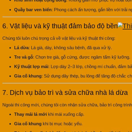
Quầy bar ven biển
: Phong cách ấn tượng, gắn liền với trải 
6. Vật liệu và kỹ thuật đảm bảo độ bền
Chúng tôi luôn chú trọng cả về vật liệu và kỹ thuật thi công:
Lá dừa
: Lá già, dày, không sâu bệnh, đã qua xử lý.
Tre và gỗ
: Chọn tre già, gỗ cứng, được ngâm tẩm kỹ lưỡng.
Kỹ thuật lợp mái
: Lợp dày 2–3 lớp, chồng mí chuẩn, đảm bả
Gia cố khung
: Sử dụng dây thép, bu lông để tăng độ chắc ch
7. Dịch vụ bảo trì và sửa chữa nhà lá dừa
Ngoài thi công mới, chúng tôi còn nhận sửa chữa, bảo trì công trình
Thay mái lá mới
khi mái xuống cấp.
Gia cố khung
khi bị mục hoặc yếu.