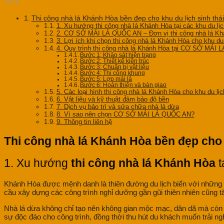
Thi công nhà lá Khánh Hòa bền đẹp cho khu du lịch sinh thái
1. Xu hướng thi công nhà lá Khánh Hòa tại các khu du lịch
2. CƠ SỞ MÁI LÁ QUỐC AN – Đơn vị thi công nhà lá Kh
3. Lợi ích khi chọn thi công nhà lá Khánh Hòa cho khu du 
4. Quy trình thi công nhà lá Khánh Hòa tại CƠ SỞ MÁI
Bước 1: Khảo sát hiện trạng
Bước 2: Thiết kế kiến trúc
Bước 3: Chuẩn bị vật liệu
Bước 4: Thi công khung
Bước 5: Lợp mái lá
Bước 6: Hoàn thiện và bàn giao
5. Các loại hình thi công nhà lá Khánh Hòa cho khu du lịch
6. Vật liệu và kỹ thuật đảm bảo độ bền
7. Dịch vụ bảo trì và sửa chữa nhà lá dừa
8. Vì sao nên chọn CƠ SỞ MÁI LÁ QUỐC AN?
9. Thông tin liên hệ
Thi công nhà lá Khánh Hòa bền đẹp cho k
1. Xu hướng
thi công nhà lá Khánh Hòa
t
Khánh Hòa được mệnh danh là thiên đường du lịch biển với những bã
cầu xây dựng các công trình nghỉ dưỡng gần gũi thiên nhiên cũng 
Nhà lá dừa không chỉ tạo nên không gian mộc mạc, dân dã mà còn ma
sự độc đáo cho công trình, đồng thời thu hút du khách muốn trải ng