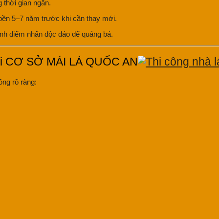
g thời gian ngắn.
 bền 5–7 năm trước khi cần thay mới.
ành điểm nhấn độc đáo để quảng bá.
ại CƠ SỞ MÁI LÁ QUỐC AN
ông rõ ràng: