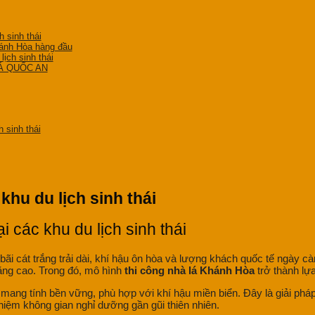
 sinh thái
ánh Hòa hàng đầu
lịch sinh thái
 LÁ QUỐC AN
 sinh thái
hu du lịch sinh thái
ại các khu du lịch sinh thái
i cát trắng trải dài, khí hậu ôn hòa và lượng khách quốc tế ngày càn
tăng cao. Trong đó, mô hình
thi công nhà lá Khánh Hòa
trở thành lựa
ng tính bền vững, phù hợp với khí hậu miền biển. Đây là giải pháp t
hiệm không gian nghỉ dưỡng gần gũi thiên nhiên.