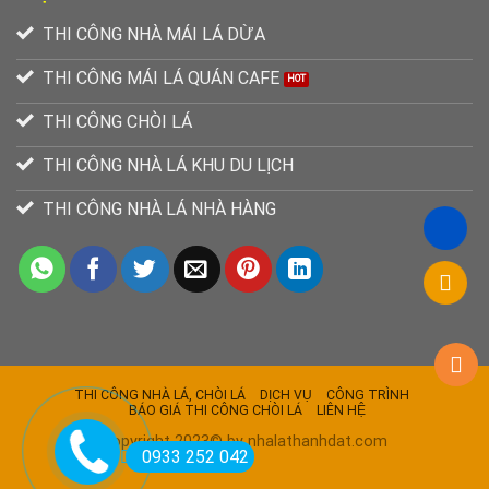
THI CÔNG NHÀ MÁI LÁ DỪA
THI CÔNG MÁI LÁ QUÁN CAFE
THI CÔNG CHÒI LÁ
THI CÔNG NHÀ LÁ KHU DU LỊCH
THI CÔNG NHÀ LÁ NHÀ HÀNG
THI CÔNG NHÀ LÁ, CHÒI LÁ
DỊCH VỤ
CÔNG TRÌNH
BÁO GIÁ THI CÔNG CHÒI LÁ
LIÊN HỆ
Copyright 2023© by nhalathanhdat.com
0933 252 042