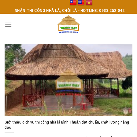
Skip
to
NHẬN THI CÔNG NHÀ LÁ, CHÒI LÁ - HOTLINE: 0933 252 042
content
Giới thiệu dịch vụ thi công nhà lá Bình Thuận đạt chuẩn, chất lượng hàng
đầu