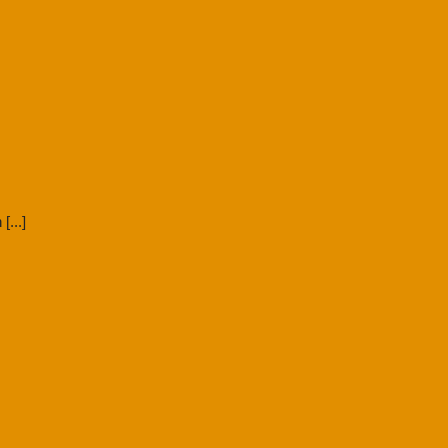
[...]