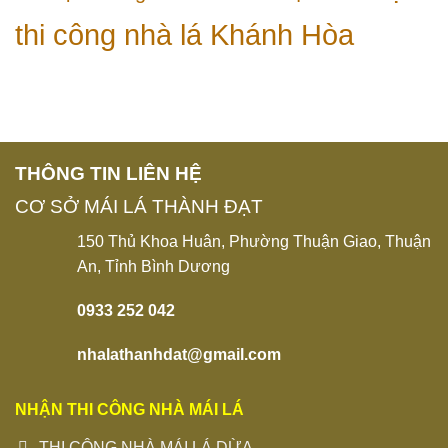
thi công nhà lá Khánh Hòa
THÔNG TIN LIÊN HỆ
CƠ SỞ MÁI LÁ THÀNH ĐẠT
150 Thủ Khoa Huân, Phường Thuận Giao, Thuận
An, Tỉnh Bình Dương
0933 252 042
nhalathanhdat@gmail.com
NHẬN THI CÔNG NHÀ MÁI LÁ
THI CÔNG NHÀ MÁI LÁ DỪA