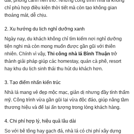
dài, phong cảnh nên thơ. Những công trình nhà lá không
chỉ phù hợp điều kiện thời tiết mà còn tạo không gian
thoáng mát, dễ chịu.
2. Xu hướng du lịch nghỉ dưỡng xanh
Ngày nay, du khách không chỉ tìm kiếm nơi nghỉ dưỡng
tiện nghi mà còn mong muốn được gần gũi với thiên
nhiên. Chính vì vậy,
Thi công nhà lá Bình Thuận
trở
thành giải pháp giúp các homestay, quán cà phê, resort
hay khu du lịch sinh thái thu hút du khách hơn.
3. Tạo điểm nhấn kiến trúc
Nhà lá mang vẻ đẹp mộc mạc, giản dị nhưng đầy tính thẩm
mỹ. Công trình vừa gần gũi lại vừa độc đáo, giúp nâng tầm
thương hiệu và để lại ấn tượng trong lòng khách hàng.
4. Chi phí hợp lý, hiệu quả lâu dài
So với bê tông hay gạch đá, nhà lá có chi phí xây dựng