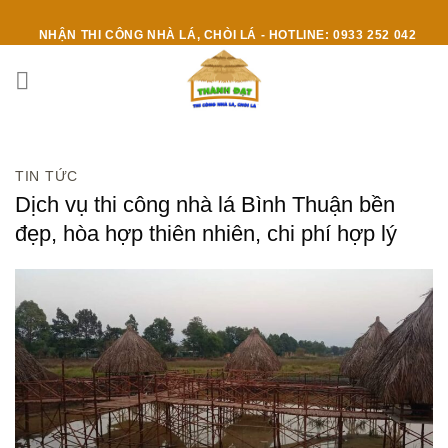
Skip
to
NHẬN THI CÔNG NHÀ LÁ, CHÒI LÁ - HOTLINE: 0933 252 042
content
TIN TỨC
Dịch vụ thi công nhà lá Bình Thuận bền
đẹp, hòa hợp thiên nhiên, chi phí hợp lý