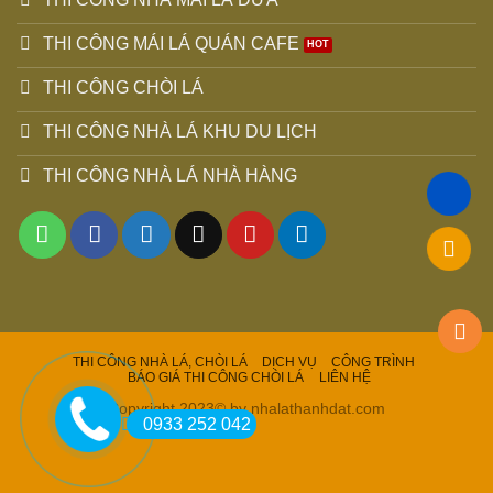
THI CÔNG MÁI LÁ QUÁN CAFE
THI CÔNG CHÒI LÁ
THI CÔNG NHÀ LÁ KHU DU LỊCH
THI CÔNG NHÀ LÁ NHÀ HÀNG
THI CÔNG NHÀ LÁ, CHÒI LÁ
DỊCH VỤ
CÔNG TRÌNH
BÁO GIÁ THI CÔNG CHÒI LÁ
LIÊN HỆ
Copyright 2023© by nhalathanhdat.com
0933 252 042