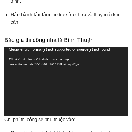
trình.
Bảo hành tận tâm
, hỗ trợ sửa chữa và thay mới khi
cần.
Báo giá thi công nhà lá Bình Thuận
Media error: Format(s) not supported or source(s) not found
Trình
chơi
Tải về tệp tin: https://nhalathanhdat.com/wp-
Video
content/uploads/2025/08/6901614128576.mp4?_=1
Chi phí thi công sẽ phụ thuộc vào: