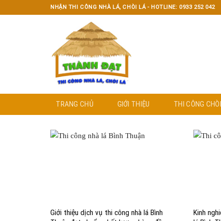
Skip
NHẬN THI CÔNG NHÀ LÁ, CHÒI LÁ - HOTLINE: 0933 252 042
to
content
TRANG CHỦ
GIỚI THIỆU
THI CÔNG CHÒI
Giới thiệu dịch vụ thi công nhà lá Bình
Kinh ngh