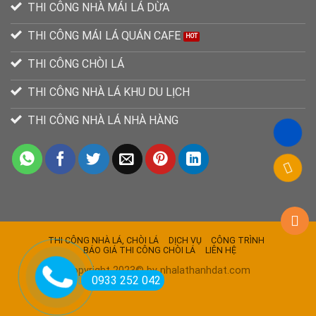
THI CÔNG NHÀ MÁI LÁ DỪA
THI CÔNG MÁI LÁ QUÁN CAFE
THI CÔNG CHÒI LÁ
THI CÔNG NHÀ LÁ KHU DU LỊCH
THI CÔNG NHÀ LÁ NHÀ HÀNG
THI CÔNG NHÀ LÁ, CHÒI LÁ
DỊCH VỤ
CÔNG TRÌNH
BÁO GIÁ THI CÔNG CHÒI LÁ
LIÊN HỆ
Copyright 2023© by nhalathanhdat.com
0933 252 042