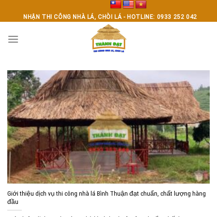
Skip
to
NHẬN THI CÔNG NHÀ LÁ, CHÒI LÁ - HOTLINE: 0933 252 042
content
Giới thiệu dịch vụ thi công nhà lá Bình Thuận đạt chuẩn, chất lượng hàng
đầu