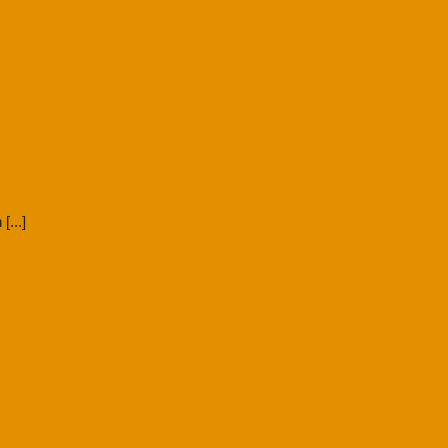
[...]