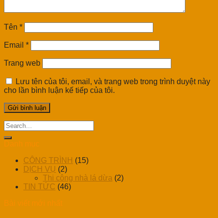
Tên
*
Email
*
Trang web
Lưu tên của tôi, email, và trang web trong trình duyệt này
cho lần bình luận kế tiếp của tôi.
Danh mục
CÔNG TRÌNH
(15)
DỊCH VỤ
(2)
Thi công nhà lá dừa
(2)
TIN TỨC
(46)
Bài viết mới nhất