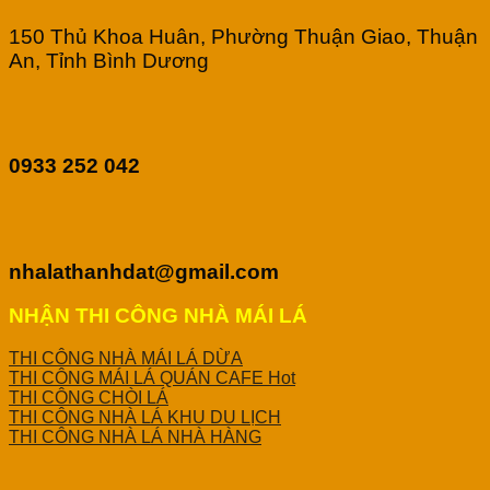
150 Thủ Khoa Huân, Phường Thuận Giao, Thuận
An, Tỉnh Bình Dương
0933 252 042
nhalathanhdat@gmail.com
NHẬN THI CÔNG NHÀ MÁI LÁ
THI CÔNG NHÀ MÁI LÁ DỪA
THI CÔNG MÁI LÁ QUÁN CAFE
THI CÔNG CHÒI LÁ
THI CÔNG NHÀ LÁ KHU DU LỊCH
THI CÔNG NHÀ LÁ NHÀ HÀNG