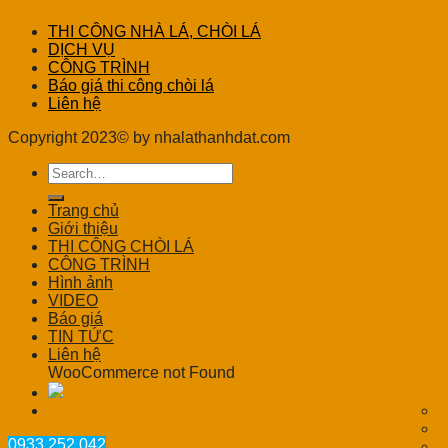
THI CÔNG NHÀ LÁ, CHÒI LÁ
DỊCH VỤ
CÔNG TRÌNH
Báo giá thi công chòi lá
Liên hệ
Copyright 2023© by nhalathanhdat.com
Trang chủ
Giới thiệu
THI CÔNG CHÒI LÁ
CÔNG TRÌNH
Hình ảnh
VIDEO
Báo giá
TIN TỨC
Liên hệ
WooCommerce not Found
0933 252 042