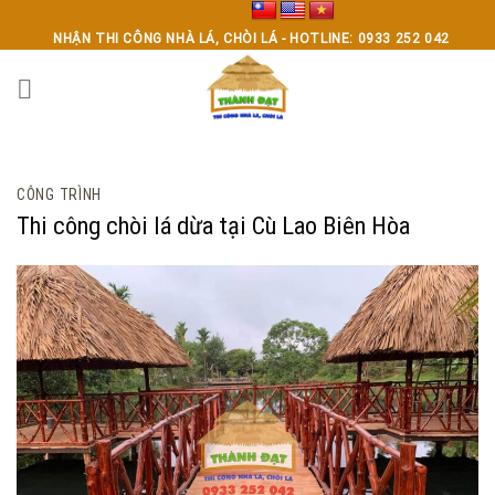
Skip
to
NHẬN THI CÔNG NHÀ LÁ, CHÒI LÁ - HOTLINE: 0933 252 042
content
CÔNG TRÌNH
Thi công chòi lá dừa tại Cù Lao Biên Hòa