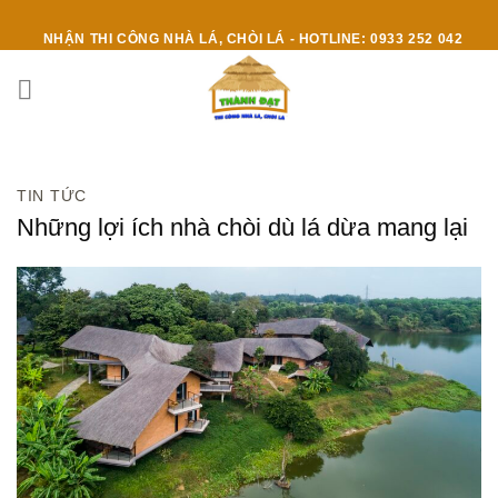
Skip
to
NHẬN THI CÔNG NHÀ LÁ, CHÒI LÁ - HOTLINE: 0933 252 042
content
TIN TỨC
Những lợi ích nhà chòi dù lá dừa mang lại